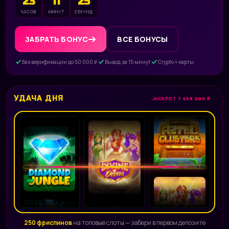
23
11
25
ЧАСОВ
МИНУТ
СЕКУНД
ЗАБРАТЬ БОНУС
ВСЕ БОНУСЫ
Без верификации до 50 000 ₽
Вывод за 15 минут
Crypto + карты
УДАЧА ДНЯ
JACKPOT 7 458 200 ₽
250 фриспинов
на топовые слоты — забери в первом депозите