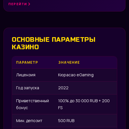
ПЕРЕЙТИ
ОСНОВНЫЕ ПАРАМЕТРЫ
КАЗИНО
ПАРАМЕТР
ЗНАЧЕНИЕ
Лицензия
Кюрасао eGaming
Год запуска
2022
Приветственный
100% до 30 000 RUB + 200
бонус
FS
Мин. депозит
500 RUB