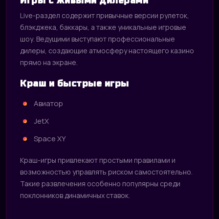
Игры с живыми дилерами
Live-раздел содержит привычные версии рулеток,
блэкджека, баккары, а также уникальные игровые
шоу. Ведущими выступают профессиональные
дилеры, создающие атмосферу настоящего казино
прямо на экране.
Краш и быстрые игры
Авиатор
JetX
Space XY
Краш-игры привлекают простыми правилами и
возможностью управлять риском самостоятельно.
Такие развлечения особенно популярны среди
поклонников динамичных ставок.