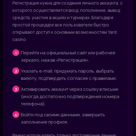
Регистрация нужна для создания личного аккаунта, с
которого осуществляется вход, пополнение, вывод
средств, участие в акциях и турнирах. Благодаря
простой процедуре все пользователи быстро
открывают доступ к основным возможностям Yard
casino.
Перейти на официальный сайт или рабочее
зеркало, нажав «Регистрация».
Указать e-mail, придумать пароль, выбрать
валюту, подтвердить согласие с правилами.
Активировать аккаунт через ссылку в письме
(иногда достаточно подтверждения номера
телефона).
Войти под своими данными, завершить
заполнение профиля.
Важно использовать только достоверные данные,