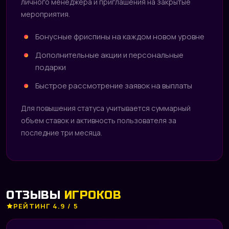
личного менеджера и приглашения на закрытые
мероприятия.
Бонусные фриспины на каждом новом уровне
Дополнительные акции и персональные
подарки
Быстрое рассмотрение заявок на выплаты
Для повышения статуса учитывается суммарный
объем ставок и активность пользователя за
последние три месяца.
ОТЗЫВЫ
ИГРОКОВ
РЕЙТИНГ 4.9 / 5