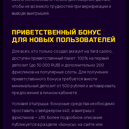
чтобы не возникло трудностей при верификации и
выводе выигрышей.
ПРИВЕТСТВЕННЫЙ БОНУС
ДЛЯ НОВЫХ ПОЛЬЗОВАТЕЛЕЙ
Для всех, кто только создал аккаунт на Yard casino,
доступен приветственный пакет: 100% на первый
депозит (до 30 000 RUB) и дополнительно 200
фриспинов на популярные слоты. Для получения
приветственного бонуса требуется внести
минимальный депозит от 500 рублей и активировать
предложение в личном кабинете.
Условия отыгрыша: бонусные средства необходимо
проставить с вейджером x40, а выигрыш с
фриспинов — x35. Более подробное описание
публикуется в разделе «Бонусы» на сайте или