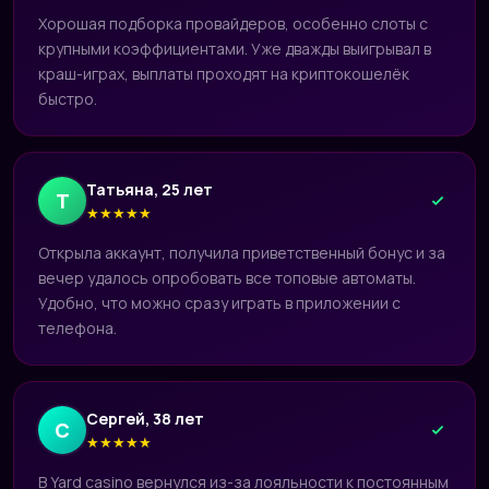
Хорошая подборка провайдеров, особенно слоты с
крупными коэффициентами. Уже дважды выигрывал в
краш-играх, выплаты проходят на криптокошелёк
быстро.
Татьяна, 25 лет
Т
★
★
★
★
★
Открыла аккаунт, получила приветственный бонус и за
вечер удалось опробовать все топовые автоматы.
Удобно, что можно сразу играть в приложении с
телефона.
Сергей, 38 лет
С
★
★
★
★
★
В Yard casino вернулся из-за лояльности к постоянным