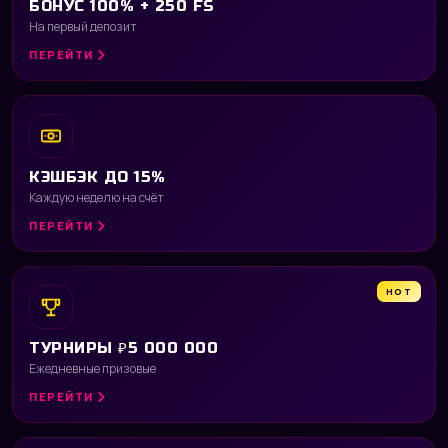
БОНУС 100% + 250 FS
На первый депозит
ПЕРЕЙТИ
КЭШБЭК ДО 15%
Каждую неделю на счёт
ПЕРЕЙТИ
HOT
ТУРНИРЫ ₽5 000 000
Ежедневные призовые
ПЕРЕЙТИ