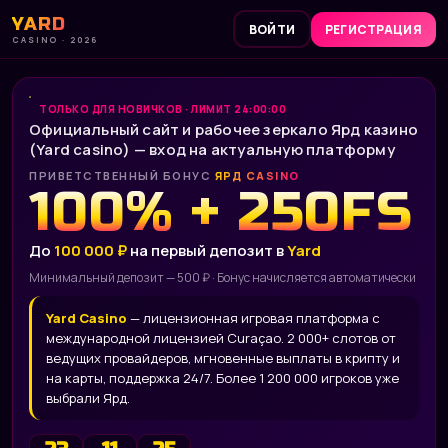
YARD
ВОЙТИ
РЕГИСТРАЦИЯ
CASINO · 2026
ТОЛЬКО ДЛЯ НОВИЧКОВ · ЛИМИТ 24:00:00
Официальный сайт и рабочее зеркало Ярд казино
(Yard casino) — вход на актуальную платформу
ПРИВЕТСТВЕННЫЙ БОНУС
ЯРД CASINO
100% + 250FS
До
100 000 ₽
на первый депозит в
Yard
Минимальный депозит — 500 ₽ · Бонус начисляется автоматически
Yard Casino
— лицензионная игровая платформа с
международной лицензией Curaçao. 2 000+ слотов от
ведущих провайдеров, мгновенные выплаты в крипту и
на карты, поддержка 24/7. Более 1 200 000 игроков уже
выбрали Ярд.