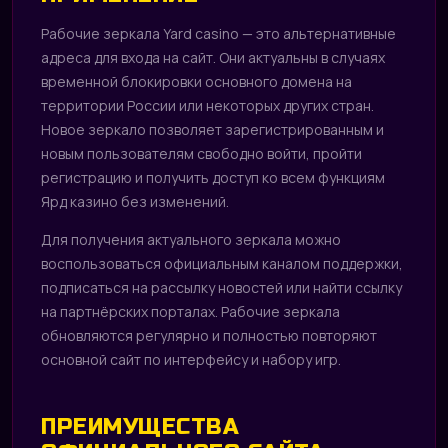
Рабочие зеркала Yard casino — это альтернативные
адреса для входа на сайт. Они актуальны в случаях
временной блокировки основного домена на
территории России или некоторых других стран.
Новое зеркало позволяет зарегистрированным и
новым пользователям свободно войти, пройти
регистрацию и получить доступ ко всем функциям
Ярд казино без изменений.
Для получения актуального зеркала можно
воспользоваться официальным каналом поддержки,
подписаться на рассылку новостей или найти ссылку
на партнёрских порталах. Рабочие зеркала
обновляются регулярно и полностью повторяют
основной сайт по интерфейсу и набору игр.
ПРЕИМУЩЕСТВА