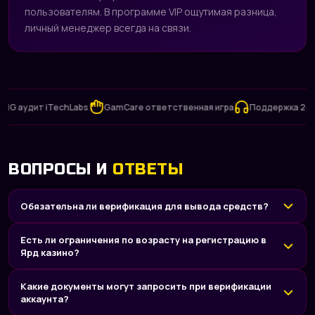
пользователям. В программе VIP ощутимая разница,
личный менеджер всегда на связи.
удит iTechLabs
GamCare ответственная игра
Поддержка 24/7
В
ВОПРОСЫ И
ОТВЕТЫ
Обязательна ли верификация для вывода средств?
Есть ли ограничения по возрасту на регистрацию в
Ярд казино?
Какие документы могут запросить при верификации
аккаунта?